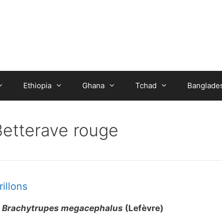
Ethiopia
Ghana
Tchad
Banglade
Betterave rouge
rillons
.
Brachytrupes megacephalus
(Lefèvre)